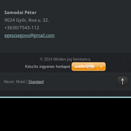
Samodai Péter
9024 Győr, Ikva u. 32.
+3630/7543-112
egeszseg
ovo@gmai
l.com
© 2014 Minden jog fenntartva.
Készíts ingyenes honlapot
Nézet:
Mobil
|
Standard